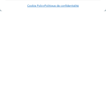
Cookie Policy
Politique de confidentialité
NE MANQUEZ JAMAIS DE
GLACE
OBTENIR DE LA
GLACE