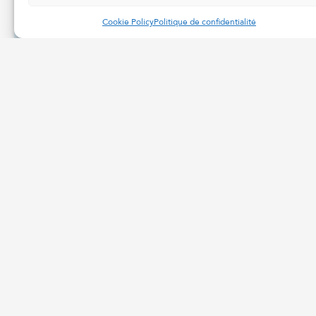
Cookie Policy
Politique de confidentialité
Snippet to add to the
head markup float the
bot window:
Produits
Qualité
Services
Spécialtés
Qui nous sommes
Carrières